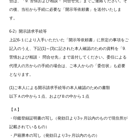
合は、「9. 苦情および相談・ 問合せ先」までご連絡ください。そ
の後、当社から手続に必要な「開示等依頼書」を送付いたしま
す。
6-2）開示請求手続等
上記6-１により入手いただいた「開示等依頼書」に所定の事項をご
記入のうえ、下記(1)～(3)に記された本人確認のための資料を「9.
苦情および相談・ 問合せ先」まで送付してください。委任による
代理人の方からの手続の場合は、ご本人からの「委任状」も必要
となります。
(1)ご本人による開示請求手続等の本人確認のための書類
以下Ａの中から１点、およびＢの中から１点
【Ａ】
・印鑑登録証明書の写し（発効日より3ヶ月以内のもので現住所が
記載されているもの）
・戸籍謄本の写し（発効日より3ヶ月以内のもの）