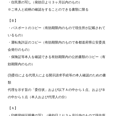
・住民票の写し（発効日より３ヶ月以内のもの）
※ご本人と続柄の確認をすることのできる書類に限る
【Ｂ】
・パスポートのコピー（有効期限内のもので現住所が記載されて
いるもの）
・運転免許証のコピー（有効期限内のもので各都道府県公安委員
会発行のもの）
・保険証等本人を確認できる有効期限内の公的書類のコピー（有
効期限内のもの）
(3)委任による代理人による開示請求手続等の本人確認のための書
類
代理を示す旨の「委任状」および以下Ａの中から１点、およびＢ
の中から１点（本人および代理人の分）
【Ａ】
・印鑑登録証明書の写し（発効日より３ヶ月以内のもので現住所